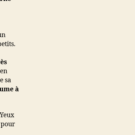
un
etits.
rès
-en
e sa
lume à
 Yeux
e pour