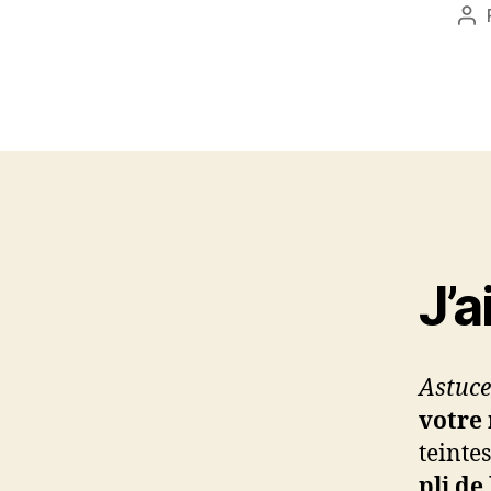
Au
de
l’a
J’a
Astuce 
votre
teinte
pli de