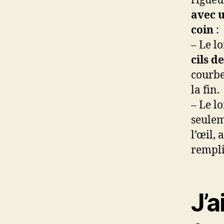
rigueu
avec u
coin
:
– Le l
cils d
courbe
la fin.
– Le lo
seulem
l’œil, 
remplis
J’a