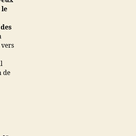
 yeux
 le
 des
a
 vers
l
n de