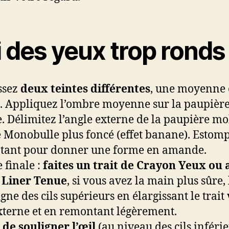
i des yeux trop ronds
ssez
deux teintes différentes
, une moyenne 
. Appliquez l’ombre moyenne sur la paupièr
. Délimitez l’angle externe de la paupière mo
e Monobulle plus foncé (effet banane). Estom
tant pour donner une forme en amande.
 finale :
faites un trait de Crayon Yeux ou 
 Liner Tenue
, si vous avez la main plus sûre, 
igne des cils supérieurs en élargissant le trait 
xterne et en remontant légèrement.
 de souligner l’œil
(au niveau des cils inférie