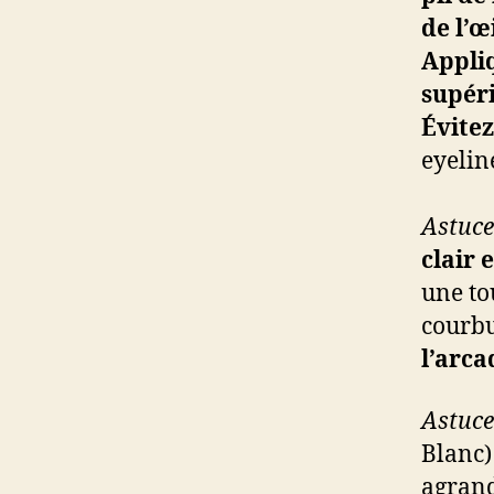
de l’œ
Appliq
supér
Évitez
eyelin
Astuce 
clair e
une tou
courb
l’arca
Astuce 
Blanc)
agrand