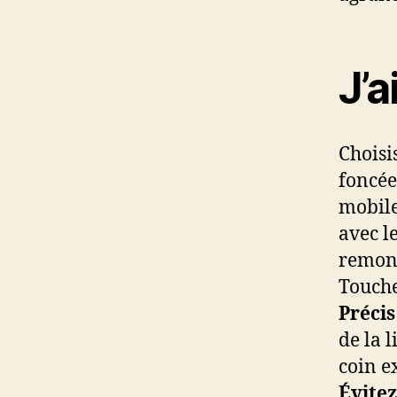
J’a
Choisi
foncée
mobile
avec l
remon
Touche
Précis
de la l
coin e
Évitez