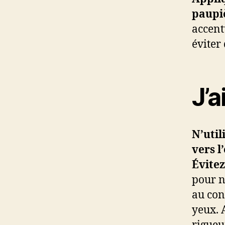
paupi
accent
éviter
J’a
N’util
vers l
Évitez
pour n
au con
yeux. A