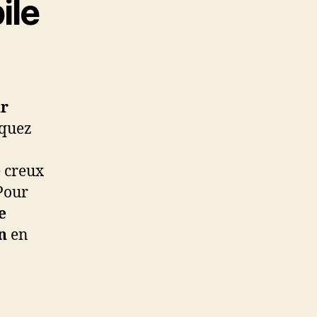
ile
ur
iquez
e creux
 Pour
e
n
en