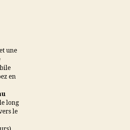
et une
e
bile
pez en
au
le long
vers le
urs)