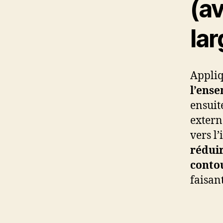
(a
lar
Appli
l’ense
ensuit
extern
vers l
réduir
contou
faisant