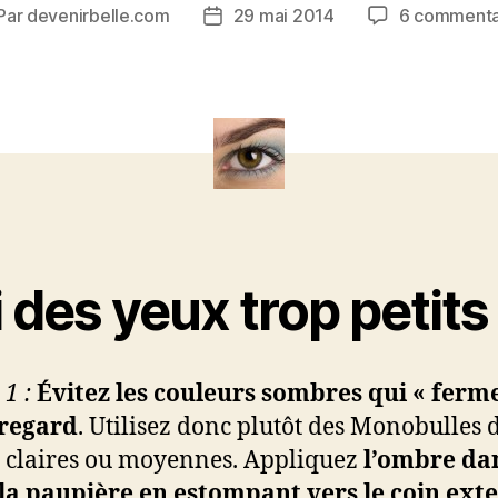
Par
devenirbelle.com
29 mai 2014
6 commenta
teur
Date
de
rticle
l’article
i des yeux trop petits
1 :
Évitez les couleurs sombres qui « ferm
 regard
. Utilisez donc plutôt des Monobulles 
s claires ou moyennes. Appliquez
l’ombre dan
 la paupière en estompant vers le coin ext