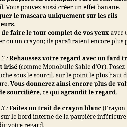
il
. Vous pouvez aussi créer un effet banane.
uer le mascara uniquement sur les cils
ieurs
.
 de faire le tour complet de vos yeux
avec 
er ou un crayon; ils paraîtraient encore plus p
2 :
Rehaussez votre regard avec un fard t
t irisé
(comme Monobulle Sable d’Or). Posez
che sous le sourcil, sur le point le plus haut d
ure.
Vous donnerez ainsi encore plus de vo
de sourcilière
, ce qui
agrandit le regard
.
3 :
Faites un trait de crayon blanc
(Crayon
 sur le bord interne de la paupière inférieur
ir votre regard.