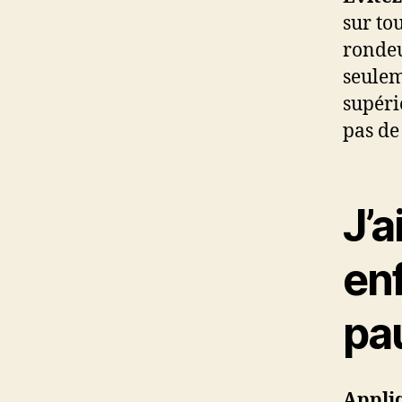
sur to
rondeu
seuleme
supéri
pas de
J’a
en
pau
Appliq